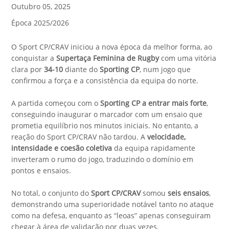
Outubro 05, 2025
Época 2025/2026
O Sport CP/CRAV iniciou a nova época da melhor forma, ao
conquistar a
Supertaça Feminina de Rugby
com uma vitória
clara por
34-10
diante do
Sporting CP
, num jogo que
confirmou a força e a consistência da equipa do norte.
A partida começou com o
Sporting CP a entrar mais forte
,
conseguindo inaugurar o marcador com um ensaio que
prometia equilíbrio nos minutos iniciais. No entanto, a
reação do Sport CP/CRAV não tardou. A
velocidade,
intensidade e coesão coletiva
da equipa rapidamente
inverteram o rumo do jogo, traduzindo o domínio em
pontos e ensaios.
No total, o conjunto do
Sport CP/CRAV
somou
seis ensaios
,
demonstrando uma superioridade notável tanto no ataque
como na defesa, enquanto as “leoas” apenas conseguiram
chegar à área de validação por duas vezes.