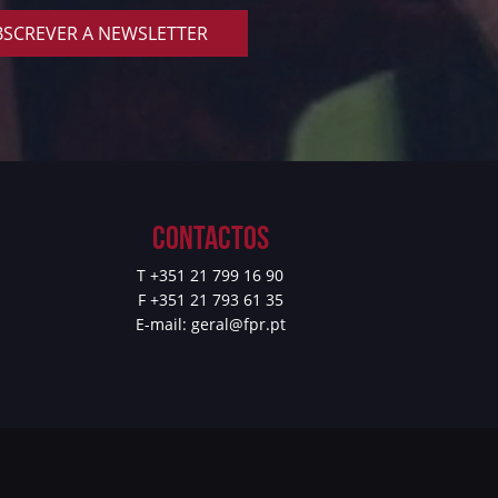
SCREVER A NEWSLETTER
Contactos
T +351 21 799 16 90
F +351 21 793 61 35
E-mail:
geral@fpr.pt