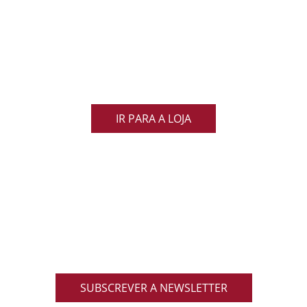
Loja Oficial da Federação Portuguesa
de Rugby
Demonstra o teu orgulho pelo rugby nacional.
Veste as cores de Portugal dentro e fora do campo
e apoia os nossos Lobos com estilo e paixão!
IR PARA A LOJA
ACOMPANHA AS NOVIDADES DO RUGBY
NACIONAL
Inscreve-te na nossa newsletter oficial e recebe em
primeira mão notícias, eventos, resultados,
promoções exclusivas e muito mais!
SUBSCREVER A NEWSLETTER