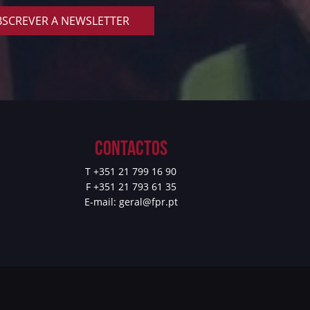
SCREVER A NEWSLETTER
Contactos
T +351 21 799 16 90
F +351 21 793 61 35
E-mail:
geral@fpr.pt