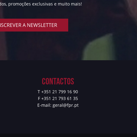
ados, promoções exclusivas e muito mais!
SCREVER A NEWSLETTER
Contactos
T +351 21 799 16 90
F +351 21 793 61 35
E-mail:
geral@fpr.pt