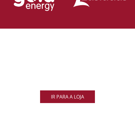
Loja Oficial da Federação Portuguesa
de Rugby
Demonstra o teu orgulho pelo rugby nacional.
Veste as cores de Portugal dentro e fora do campo
e apoia os nossos Lobos com estilo e paixão!
IR PARA A LOJA
ACOMPANHA AS NOVIDADES DO RUGBY
NACIONAL