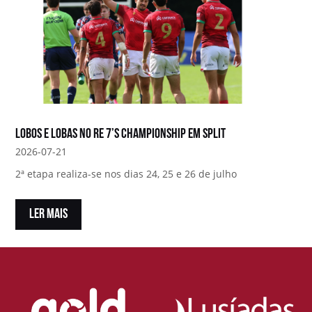
Lobos e Lobas no RE 7’s Championship em Split
2026-07-21
2ª etapa realiza-se nos dias 24, 25 e 26 de julho
LER MAIS