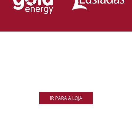
Loja Oficial da Federação Portuguesa
de Rugby
Demonstra o teu orgulho pelo rugby nacional.
Veste as cores de Portugal dentro e fora do campo
e apoia os nossos Lobos com estilo e paixão!
IR PARA A LOJA
ACOMPANHA AS NOVIDADES DO RUGBY
NACIONAL