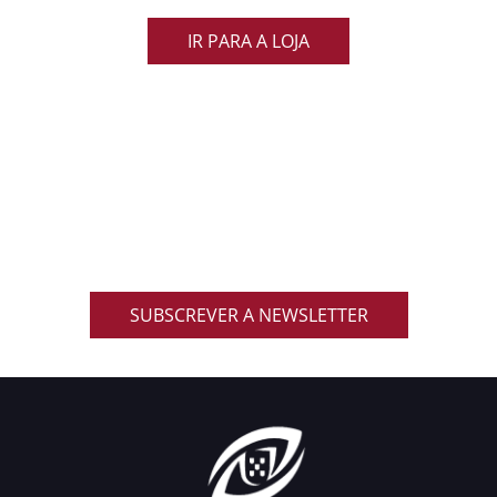
IR PARA A LOJA
ACOMPANHA AS NOVIDADES DO RUGBY
NACIONAL
Inscreve-te na nossa newsletter oficial e recebe em
primeira mão notícias, eventos, resultados,
promoções exclusivas e muito mais!
SUBSCREVER A NEWSLETTER