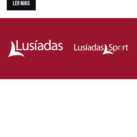
LER MAIS
Loja Oficial da Federação Portuguesa
de Rugby
Demonstra o teu orgulho pelo rugby nacional.
Veste as cores de Portugal dentro e fora do campo
e apoia os nossos Lobos com estilo e paixão!