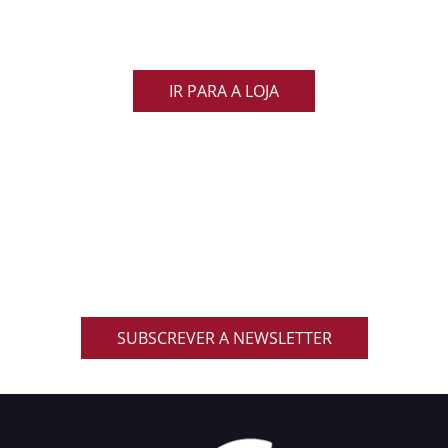
Veste as cores de Portugal dentro e fora do campo
e apoia os nossos Lobos com estilo e paixão!
IR PARA A LOJA
ACOMPANHA AS NOVIDADES DO RUGBY
NACIONAL
Inscreve-te na nossa newsletter oficial e recebe em
primeira mão notícias, eventos, resultados,
promoções exclusivas e muito mais!
SUBSCREVER A NEWSLETTER