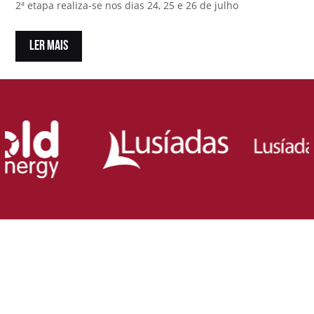
2ª etapa realiza-se nos dias 24, 25 e 26 de julho
LER MAIS
Loja Oficial da Federação Portuguesa
de Rugby
Demonstra o teu orgulho pelo rugby nacional.