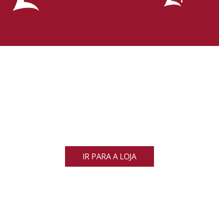
Loja Oficial da Federação Portuguesa
de Rugby
Demonstra o teu orgulho pelo rugby nacional.
Veste as cores de Portugal dentro e fora do campo
e apoia os nossos Lobos com estilo e paixão!
IR PARA A LOJA
ACOMPANHA AS NOVIDADES DO RUGBY
NACIONAL