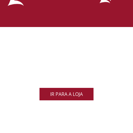
Loja Oficial da Federação Portuguesa
de Rugby
Demonstra o teu orgulho pelo rugby nacional.
Veste as cores de Portugal dentro e fora do campo
e apoia os nossos Lobos com estilo e paixão!
IR PARA A LOJA
ACOMPANHA AS NOVIDADES DO RUGBY
NACIONAL