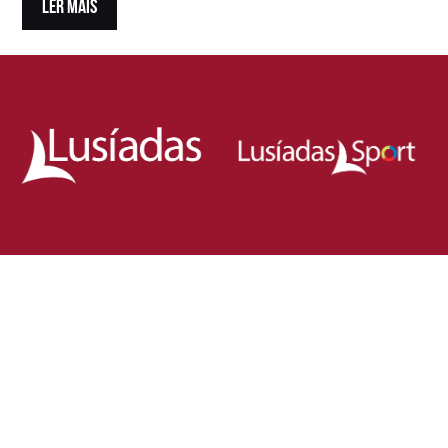
LER MAIS
Loja Oficial da Federação Portuguesa
de Rugby
Demonstra o teu orgulho pelo rugby nacional.
Veste as cores de Portugal dentro e fora do campo
e apoia os nossos Lobos com estilo e paixão!