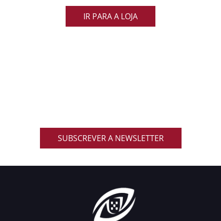
IR PARA A LOJA
ACOMPANHA AS NOVIDADES DO RUGBY
NACIONAL
Inscreve-te na nossa newsletter oficial e recebe em
primeira mão notícias, eventos, resultados,
promoções exclusivas e muito mais!
SUBSCREVER A NEWSLETTER