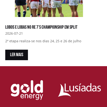
Lobos e Lobas no RE 7’s Championship em Split
2026-07-21
2ª etapa realiza-se nos dias 24, 25 e 26 de julho
LER MAIS