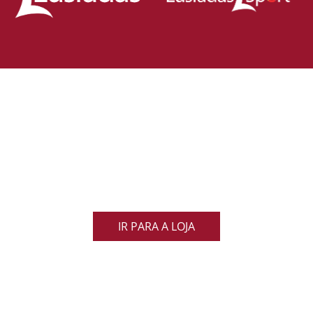
Loja Oficial da Federação Portuguesa
de Rugby
Demonstra o teu orgulho pelo rugby nacional.
Veste as cores de Portugal dentro e fora do campo
e apoia os nossos Lobos com estilo e paixão!
IR PARA A LOJA
ACOMPANHA AS NOVIDADES DO RUGBY
NACIONAL